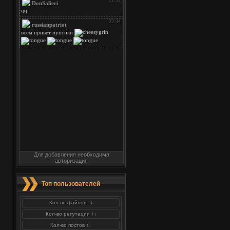
Для добавления необходима
авторизация
Топ пользователей
Кол-во файлов ↑↓
Кол-во репутации ↑↓
Кол-во постов ↑↓