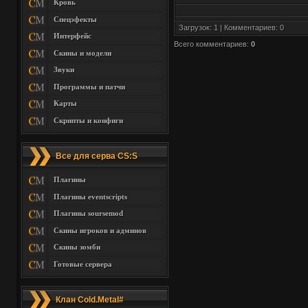
Кровь
Спецэфекты
Загрузок: 1 | Комментариев: 0
Интерфейс
Всего комментариев
:
0
Скины и модели
Звуки
Программы и патчи
Карты
Скрипты и конфиги
Все для серва CS:S
Плагины
Плагины eventscripts
Плагины soursemod
Скины игроков и админов
Скины зомби
Готовые сервера
Клан Cold.Metal#