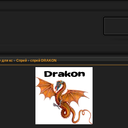
 для кс
Спрей
спрей DRAKON
»
»