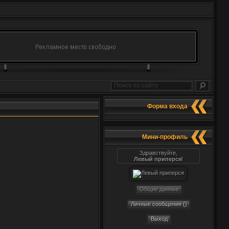
Форма входа
Мини-профиль
Здравствуйте,
Левый приперся
!
Общие данные
Личные сообщения ()
Выход