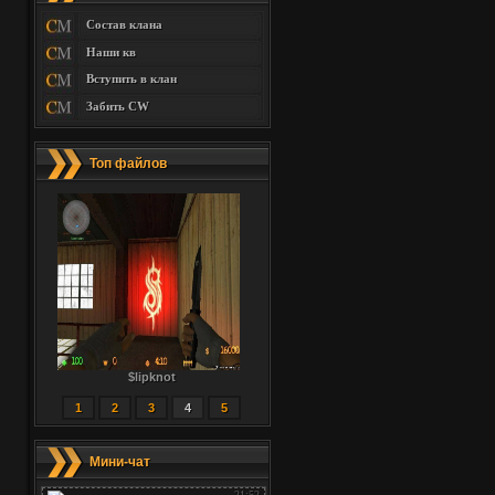
Состав клана
Наши кв
Вступить в клан
Забить CW
Топ файлов
$lipknot
1
2
3
4
5
Мини-чат