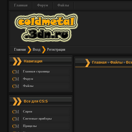
Главная
Форум
Файлы
Главная
Вход
Регистрация
Навигация
Главная
Файлы
Все
»
»
Главная страница
Форум
Файлы
Все для CS:S
Спреи
Световые приборы
Прицелы