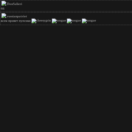
DonSalieri
qq
russianpatriot
всем привет пупсики