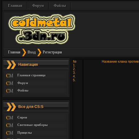
Главная
Форум
Файлы
Главная
Вход
Регистрация
№
Название клана против
Навигация
1.
2.
3.
Главная страница
4.
5.
Форум
Файлы
Все для CS:S
Спреи
Световые приборы
Прицелы