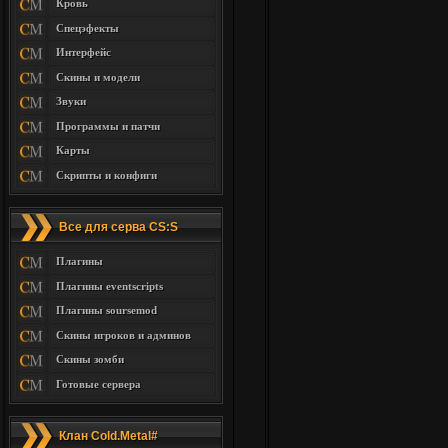
Кровь
Спецэфекты
Интерфейс
Скины и модели
Звуки
Программы и патчи
Карты
Скрипты и конфиги
Все для серва CS:S
Плагины
Плагины eventscripts
Плагины soursemod
Скины игроков и админов
Скины зомби
Готовые сервера
Клан Cold.Metal#