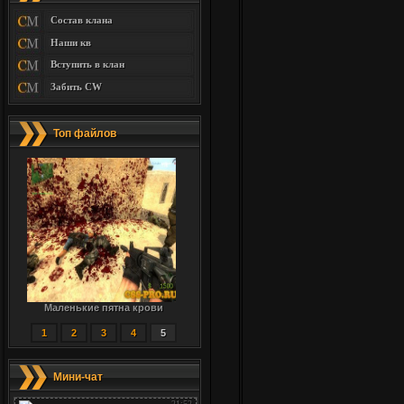
Состав клана
Наши кв
Вступить в клан
Забить CW
Топ файлов
Маленькие пятна крови
1
2
3
4
5
Мини-чат