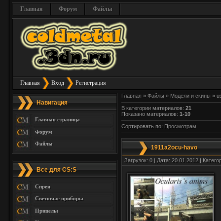
Главная
Форум
Файлы
Главная
Вход
Регистрация
Главная
»
Файлы
»
Модели и скины
» u
Навигация
В категории материалов
:
21
Показано материалов
:
1-10
Главная страница
Сортировать по
:
Просмотрам
Форум
Файлы
1911a2ocu-havo
Загрузок: 0 | Дата: 20.01.2012 | Катего
Все для CS:S
Спреи
Световые приборы
Прицелы