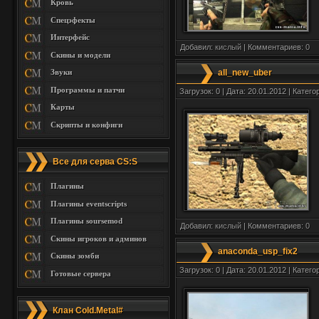
Кровь
Спецэфекты
Интерфейс
Добавил:
кислый
| Комментариев:
0
Скины и модели
Звуки
all_new_uber
Программы и патчи
Загрузок: 0 | Дата: 20.01.2012 | Катего
Карты
Скрипты и конфиги
Все для серва CS:S
Плагины
Плагины eventscripts
Плагины soursemod
Добавил:
кислый
| Комментариев:
0
Скины игроков и админов
anaconda_usp_fix2
Скины зомби
Загрузок: 0 | Дата: 20.01.2012 | Катего
Готовые сервера
Клан Cold.Metal#