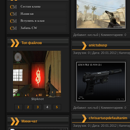
Состав клана
Наши кв
Вступить в клан
Забить CW
Добавил:
кислый
| Комментариев:
0
Топ файлов
anictubusp
Загрузок: 0 | Дата: 20.01.2012 | Катего
$lipknot
1
2
3
4
5
Добавил:
кислый
| Комментариев:
0
chrisartuspdefaultanim
Мини-чат
Загрузок: 0 | Дата: 20.01.2012 | Катего