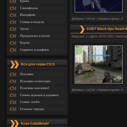
Кровь
Спецэфекты
Интерфейс
Добавил:
KAZAK
| Комментариев:
0
Скины и модели
Звуки
COD7 Black Ops Death 
Программы и патчи
Загрузок: 1 | Дата: 20.01.2012 | Катего
Карты
Скрипты и конфиги
Все для серва CS:S
Плагины
Плагины eventscripts
Плагины soursemod
Добавил:
KAZAK
| Комментариев:
0
Скины игроков и админов
Скины зомби
Готовые сервера
Клан Cold.Metal#