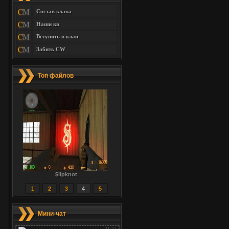
Состав клана
Наши кв
Вступить в клан
Забить CW
Топ файлов
$lipknot
1
2
3
4
5
Мини-чат