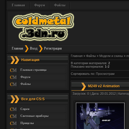
Главная
Форум
Файлы
Главная
Вход
Регистрация
Главная
»
Файлы
»
Модели и скины
» m
Навигация
В категории материалов
:
2
Показано материалов
:
1-2
Главная страница
Сортировать по
:
Просмотрам
Форум
Файлы
M249 v2 Animation
Загрузок: 0 | Дата: 20.01.2012 | Катего
Все для CS:S
Спреи
Световые приборы
Прицелы