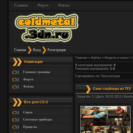
Главная
Форум
Файлы
Главная
Вход
Регистрация
Главная
»
Файлы
»
Модели и скины
» 
Навигация
В категории материалов
:
8
Показано материалов
:
1-8
Главная страница
Сортировать по
:
Просмотрам
Форум
Файлы
Скин снайпера из TF2
Загрузок: 1 | Дата: 30.01.2012 | Кате
Все для CS:S
Спреи
Световые приборы
Прицелы