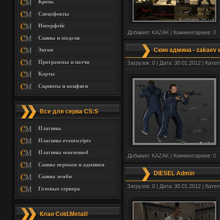
Кровь
Спецэфекты
Интерфейс
Добавил:
KAZAK
| Комментариев:
0
Скины и модели
Звуки
Скин админа - zakaev 
Программы и патчи
Загрузок: 0 | Дата: 30.01.2012 | Кате
Карты
Скрипты и конфиги
Все для серва CS:S
Плагины
Плагины eventscripts
Плагины soursemod
Добавил:
KAZAK
| Комментариев:
0
Скины игроков и админов
DIESEL Admin
Скины зомби
Загрузок: 0 | Дата: 30.01.2012 | Кате
Готовые сервера
Клан Cold.Metal#