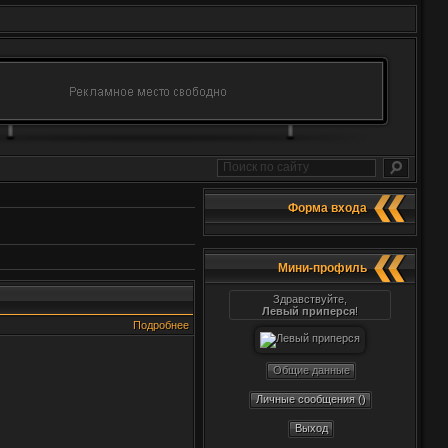
Форма входа
Мини-профиль
Здравствуйте,
Левый приперся
!
Подробнее
Общие данные
Личные сообщения ()
Выход