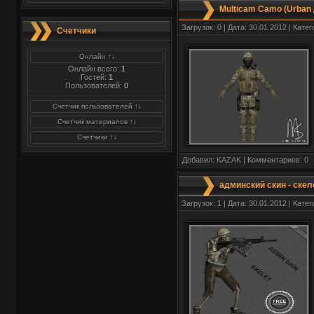
Multicam Camo (Urban 
Загрузок: 0 | Дата: 30.01.2012 | Кате
Счетчики
Онлайн ↑↓
Онлайн всего:
1
Гостей:
1
Пользователей:
0
Счетчик пользователей ↑↓
Счетчик материалов ↑↓
Счетчики ↑↓
Добавил:
KAZAK
| Комментариев:
0
админский скин - скел
Загрузок: 1 | Дата: 30.01.2012 | Кате