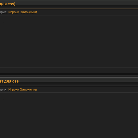
для css)
гория:
Игроки Заложники
.
ет для css
гория:
Игроки Заложники
.