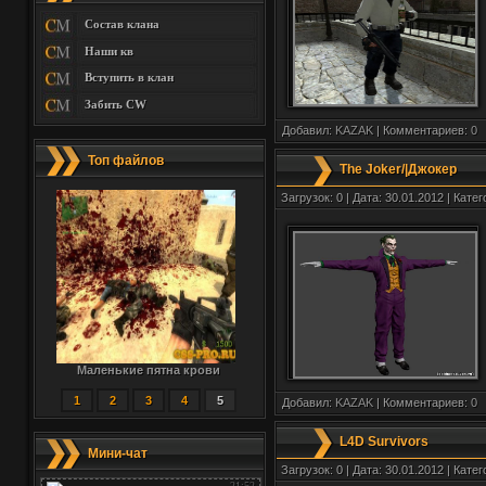
Состав клана
Наши кв
Вступить в клан
Забить CW
Добавил:
KAZAK
| Комментариев:
0
Топ файлов
The Joker/|Джокер
Загрузок: 0 | Дата: 30.01.2012 | Кате
Маленькие пятна крови
1
2
3
4
5
Добавил:
KAZAK
| Комментариев:
0
L4D Survivors
Мини-чат
Загрузок: 0 | Дата: 30.01.2012 | Кате