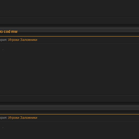
из cod mw
гория:
Игроки Заложники
.
гория:
Игроки Заложники
.