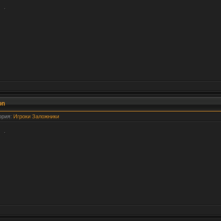
.
on
гория:
Игроки Заложники
.