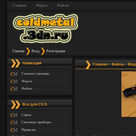
Главная
Форум
Файлы
Главная
Вход
Регистрация
Навигация
Главная
Файлы
Мод
»
»
Главная страница
Форум
Файлы
Все для CS:S
Спреи
Световые приборы
Прицелы