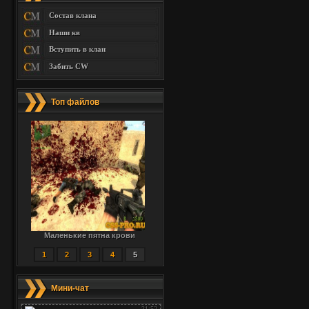
Состав клана
Наши кв
Вступить в клан
Забить CW
Топ файлов
Маленькие пятна крови
1
2
3
4
5
Мини-чат