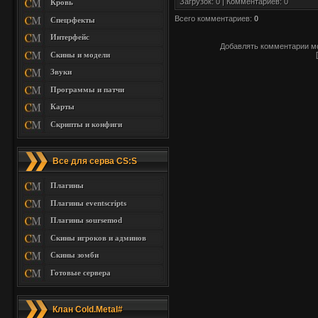
Загрузок: 0 | Комментариев: 0
Кровь
Всего комментариев
:
0
Спецэфекты
Интерфейс
Добавлять комментарии мо
Скины и модели
Звуки
Программы и патчи
Карты
Скрипты и конфиги
Все для серва CS:S
Плагины
Плагины eventscripts
Плагины soursemod
Скины игроков и админов
Скины зомби
Готовые сервера
Клан Cold.Metal#