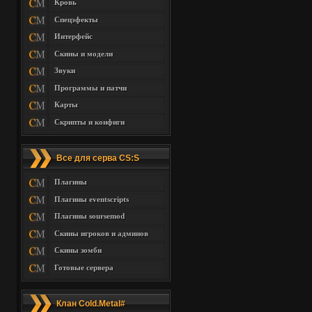
Кровь
Спецэфекты
Интерфейс
Скины и модели
Звуки
Программы и патчи
Карты
Скрипты и конфиги
Все для серва CS:S
Плагины
Плагины eventscripts
Плагины soursemod
Скины игроков и админов
Скины зомби
Готовые сервера
Клан Cold.Metal#