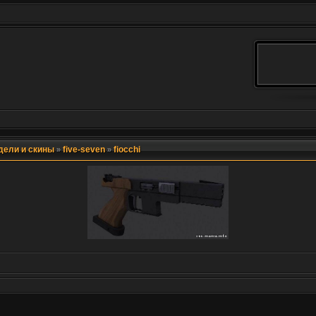
дели и скины
five-seven
fiocchi
»
»