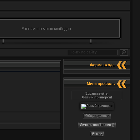
Форма входа
Мини-профиль
Здравствуйте,
Левый приперся
!
Общие данные
Личные сообщения ()
Выход