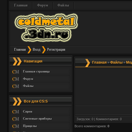
Главная
Форум
Файлы
Главная
Вход
Регистрация
Навигация
Главная
Файлы
Мо
»
»
Главная страница
Форум
Файлы
Все для CS:S
Спреи
Световые приборы
Загрузок: 0 | Комментариев: 0
Прицелы
Всего комментариев
:
0