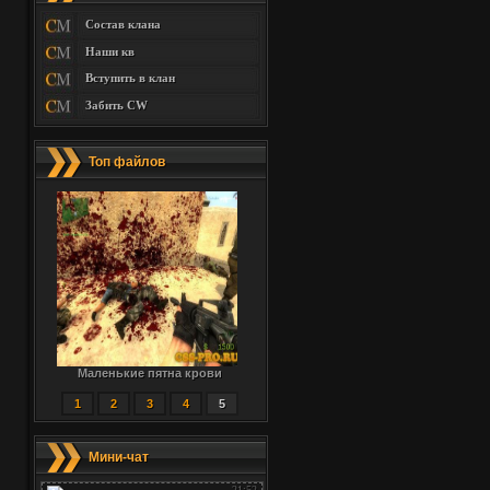
Состав клана
Наши кв
Вступить в клан
Забить CW
Топ файлов
Маленькие пятна крови
1
2
3
4
5
Мини-чат