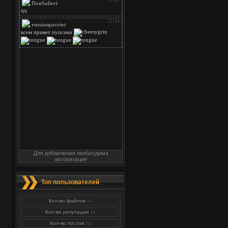
Для добавления необходима
авторизация
Топ пользователей
Кол-во файлов ↑↓
Кол-во репутации ↑↓
Кол-во постов ↑↓