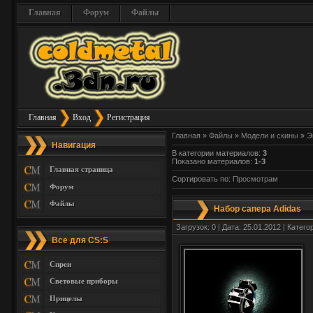
Главная
Форум
Файлы
Главная
Вход
Регистрация
Главная
»
Файлы
»
Модели и скины
» Э
Навигация
В категории материалов
:
3
Показано материалов
:
1-3
Главная страница
Сортировать по
:
Просмотрам
Форум
Файлы
Набор сапера Adidas
Загрузок: 0 | Дата: 25.01.2012 | Катего
Все для CS:S
Спреи
Световые приборы
Прицелы