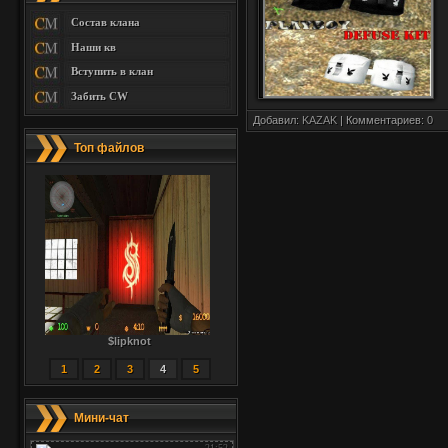
Состав клана
Наши кв
Вступить в клан
Забить CW
Добавил:
KAZAK
| Комментариев:
0
Топ файлов
$lipknot
1
2
3
4
5
Мини-чат