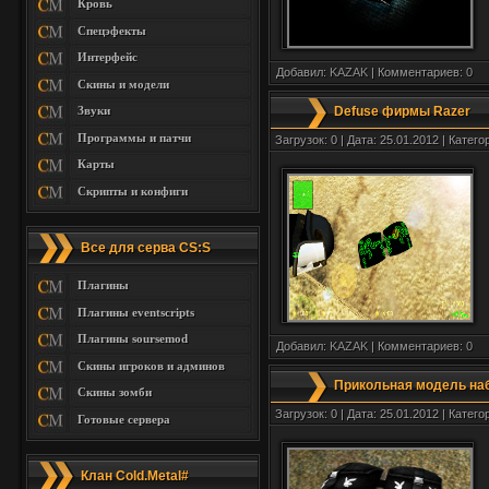
Кровь
Спецэфекты
Интерфейс
Добавил:
KAZAK
| Комментариев:
0
Скины и модели
Звуки
Defuse фирмы Razer
Программы и патчи
Загрузок: 0 | Дата: 25.01.2012 | Катего
Карты
Скрипты и конфиги
Все для серва CS:S
Плагины
Плагины eventscripts
Плагины soursemod
Добавил:
KAZAK
| Комментариев:
0
Скины игроков и админов
Прикольная модель наб
Скины зомби
Загрузок: 0 | Дата: 25.01.2012 | Катего
Готовые сервера
Клан Cold.Metal#