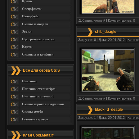
Кровь
Спецэфекты
Интерфейс
Добавил:
кислый
| Комментариев:
0
Скины и модели
Звуки
shib_deagle
Программы и патчи
Загрузок: 0 | Дата: 20.01.2012 | Катего
Карты
Скрипты и конфиги
Все для серва CS:S
Плагины
Плагины eventscripts
Плагины soursemod
Добавил:
кислый
| Комментариев:
0
Скины игроков и админов
black_d_deagle
Скины зомби
Загрузок: 1 | Дата: 20.01.2012 | Катего
Готовые сервера
Клан Cold.Metal#