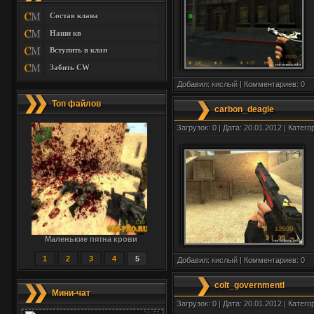
Состав клана
Наши кв
Вступить в клан
Забить CW
Добавил:
кислый
| Комментариев:
0
Топ файлов
carbon_deagle
Загрузок: 0 | Дата: 20.01.2012 | Катего
Маленькие пятна крови
1
2
3
4
5
Добавил:
кислый
| Комментариев:
0
colt_governmentl
Мини-чат
Загрузок: 0 | Дата: 20.01.2012 | Катего