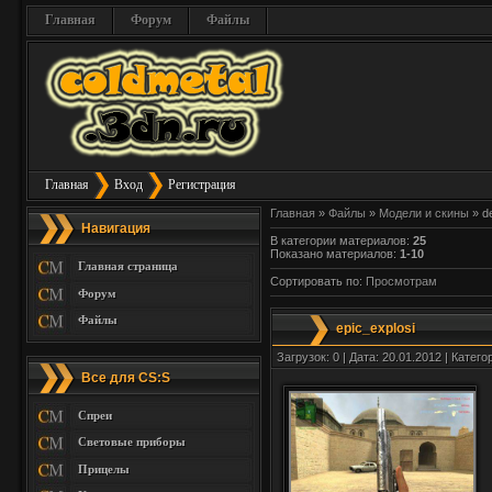
Главная
Форум
Файлы
Главная
Вход
Регистрация
Главная
»
Файлы
»
Модели и скины
» de
Навигация
В категории материалов
:
25
Показано материалов
:
1-10
Главная страница
Сортировать по
:
Просмотрам
Форум
Файлы
epic_explosi
Загрузок: 0 | Дата: 20.01.2012 | Катего
Все для CS:S
Спреи
Световые приборы
Прицелы