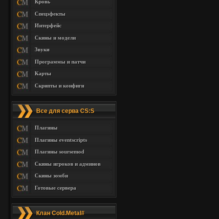
Кровь
Спецэфекты
Интерфейс
Скины и модели
Звуки
Программы и патчи
Карты
Скрипты и конфиги
Все для серва CS:S
Плагины
Плагины eventscripts
Плагины soursemod
Скины игроков и админов
Скины зомби
Готовые сервера
Клан Cold.Metal#