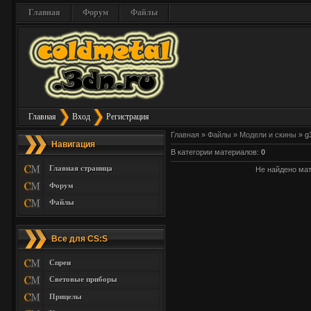
Главная
Форум
Файлы
Главная
Вход
Регистрация
Главная
»
Файлы
»
Модели и скины
» g
Навигация
В категории материалов
:
0
Главная страница
Не найдено ма
Форум
Файлы
Все для CS:S
Спреи
Световые приборы
Прицелы