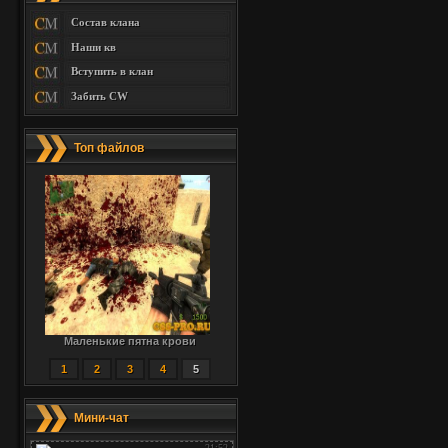
Состав клана
Наши кв
Вступить в клан
Забить CW
Топ файлов
Маленькие пятна крови
1
2
3
4
5
Мини-чат